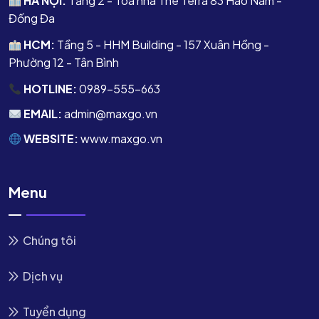
HÀ NỘI:
Tầng 2 - Tòa nhà The Terra 83 Hào Nam -
Đống Đa
HCM:
Tầng 5 - HHM Building - 157 Xuân Hồng -
Phường 12 - Tân Bình
HOTLINE:
0989-555-663
EMAIL:
admin@maxgo.vn
WEBSITE:
www.maxgo.vn
Menu
Chúng tôi
Dịch vụ
Tuyển dụng