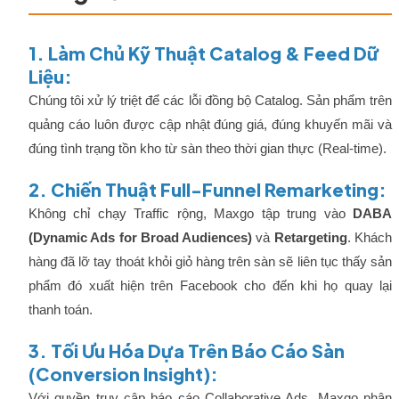
1. Làm Chủ Kỹ Thuật Catalog & Feed Dữ
Liệu:
Chúng tôi xử lý triệt để các lỗi đồng bộ Catalog. Sản phẩm trên
quảng cáo luôn được cập nhật đúng giá, đúng khuyến mãi và
đúng tình trạng tồn kho từ sàn theo thời gian thực (Real-time).
2. Chiến Thuật Full-Funnel Remarketing:
Không chỉ chạy Traffic rộng, Maxgo tập trung vào
DABA
(Dynamic Ads for Broad Audiences)
và
Retargeting
. Khách
hàng đã lỡ tay thoát khỏi giỏ hàng trên sàn sẽ liên tục thấy sản
phẩm đó xuất hiện trên Facebook cho đến khi họ quay lại
thanh toán.
3. Tối Ưu Hóa Dựa Trên Báo Cáo Sàn
(Conversion Insight):
Với quyền truy cập báo cáo Collaborative Ads, Maxgo phân