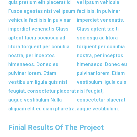
quis pretium elit placerat id
vel ipsum vehicula
Fusce egestas nisi vel ipsum
facilisis. In pulvinar
vehicula facilisis In pulvinar
imperdiet venenatis.
imperdiet venenatis Class
Class aptent taciti
aptent taciti sociosqu ad
sociosqu ad litora
litora torquent per conubia
torquent per conubia
nostra, per inceptos
nostra, per inceptos
himenaeos. Donec eu
himenaeos. Donec eu
pulvinar lorem. Etiam
pulvinar lorem. Etiam
vestibulum ligula quis nisl
vestibulum ligula quis
feugiat, consectetur placerat
nisl feugiat,
augue vestibulum Nulla
consectetur placerat
aliquam elit eu diam pharetra.
augue vestibulum.
Finial Results Of The Project