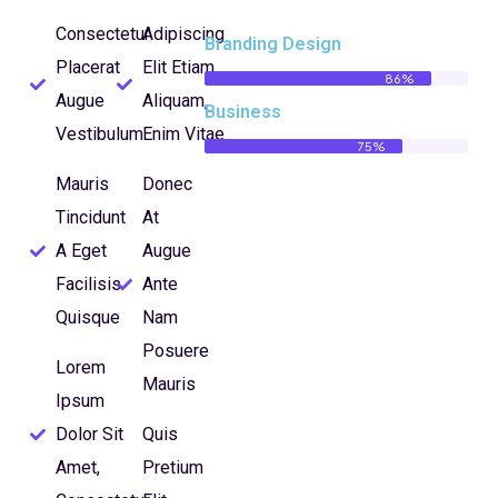
Consectetur
Adipiscing
Branding Design
Placerat
Elit Etiam
86%
Augue
Aliquam,
Business
Vestibulum
Enim Vitae
75%
Mauris
Donec
Tincidunt
At
A Eget
Augue
Facilisis
Ante
Quisque
Nam
Posuere
Lorem
Mauris
Ipsum
Dolor Sit
Quis
Amet,
Pretium