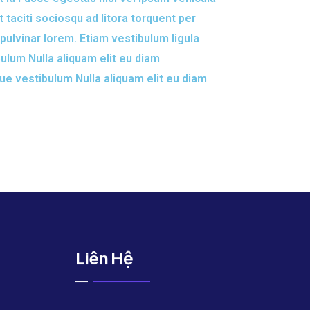
t taciti sociosqu ad litora torquent per
ulvinar lorem. Etiam vestibulum ligula
bulum Nulla aliquam elit eu diam
gue vestibulum Nulla aliquam elit eu diam
Liên Hệ