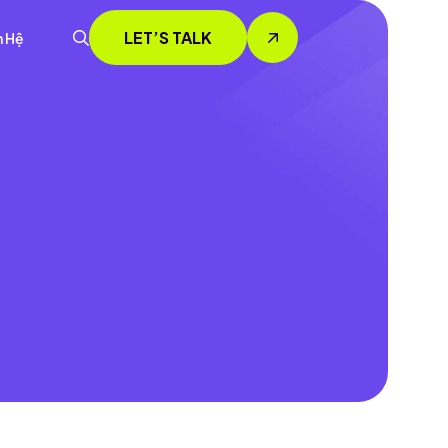
LET’S TALK
n Hệ