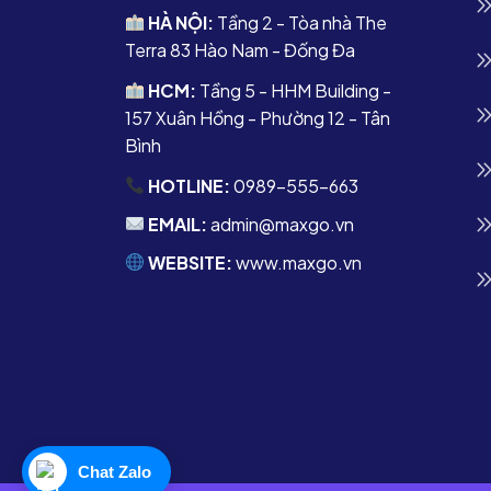
HÀ NỘI:
Tầng 2 - Tòa nhà The
Terra 83 Hào Nam - Đống Đa
HCM:
Tầng 5 - HHM Building -
157 Xuân Hồng - Phường 12 - Tân
Bình
HOTLINE:
0989-555-663
EMAIL:
admin@maxgo.vn
WEBSITE:
www.maxgo.vn
Chat Zalo