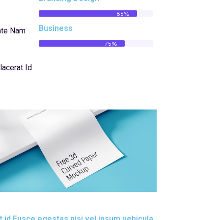
86%
Business
nte Nam
75%
lacerat Id
t id Fusce egestas nisi vel ipsum vehicula