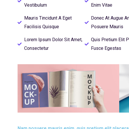
Vestibulum
Enim Vitae
Mauris Tincidunt A Eget
Donec At Augue A
Facilisis Quisque
Posuere Mauris
Lorem Ipsum Dolor Sit Amet,
Quis Pretium Elit P
Consectetur
Fusce Egestas
Nam posuere mauris enim, quis pretium elit placera