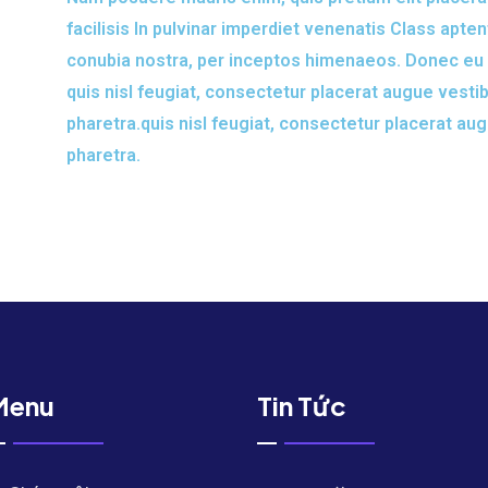
facilisis In pulvinar imperdiet venenatis Class apten
conubia nostra, per inceptos himenaeos. Donec eu p
quis nisl feugiat, consectetur placerat augue vesti
pharetra.quis nisl feugiat, consectetur placerat au
pharetra.
Menu
Tin Tức