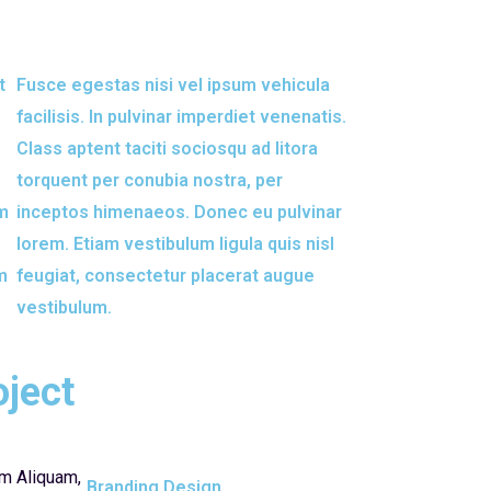
t
Fusce egestas nisi vel ipsum vehicula
facilisis. In pulvinar imperdiet venenatis.
Class aptent taciti sociosqu ad litora
torquent per conubia nostra, per
am
inceptos himenaeos. Donec eu pulvinar
lorem. Etiam vestibulum ligula quis nisl
m
feugiat, consectetur placerat augue
vestibulum.
oject
am Aliquam,
Branding Design