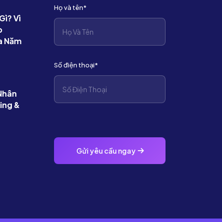
Họ và tên*
Gì? Vì
p
a Năm
Số điện thoại*
 Nhân
ing &
Gửi yêu cầu ngay