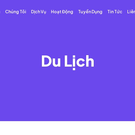
ủ
Chúng Tôi
Dịch Vụ
Hoạt Động
Tuyển Dụng
Tin Tức
Liê
Du Lịch